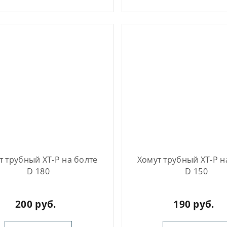
т трубный ХТ-Р на болте
Хомут трубный ХТ-Р н
D 180
D 150
200 руб.
190 руб.