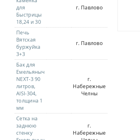
каменка
для
г. Павлово
Быстрицы
18,24 и 30
Печь
Вятская
г. Павлово
буржуйка
3+3
Бак для
Емельяныч
NEXT-3 90
г.
литров,
Набережные
AISI-304,
Челны
толщина 1
мм
Сетка на
заднюю
г.
стенку
Набережные